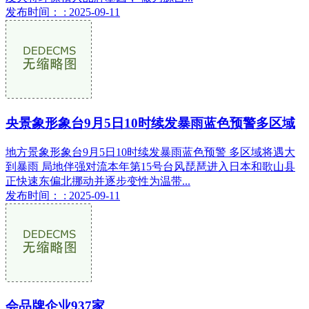
发布时间： : 2025-09-11
央景象形象台9月5日10时续发暴雨蓝色预警多区域
地方景象形象台9月5日10时续发暴雨蓝色预警 多区域将遇大
到暴雨 局地伴强对流本年第15号台风琵琶进入日本和歌山县
正快速东偏北挪动并逐步变性为温带...
发布时间： : 2025-09-11
会品牌企业937家